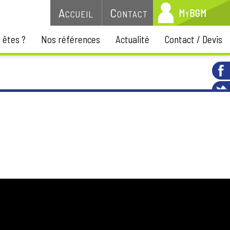
M
y
Accueil
Contact
B
G
M
 êtes ?
Nos références
Actualité
Contact / Devis
ires courantes et la mise en valeur naturelle d'un patrimoine.