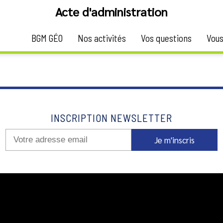
Acte d'administration
BGM GÉO
Nos activités
Vos questions
Vous
un bien ou d'une masse de biens englobant l'expédition des affa
INSCRIPTION NEWSLETTER
Je m'inscris