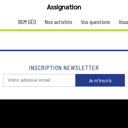
Assignation
BGM GÉO
Nos activités
Vos questions
Vous
ersonne à comparaître devant une juridiction et comportant le
INSCRIPTION NEWSLETTER
Je m'inscris