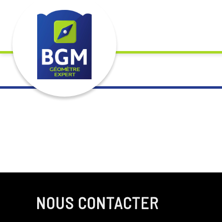
Acte de procédure délivré par un huissier pour inviter une p
NOUS CONTACTER