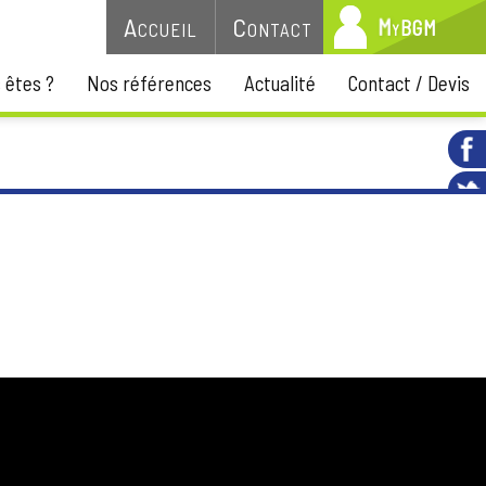
y
M
B
Accueil
Contact
G
M
 êtes ?
Nos références
Actualité
Contact / Devis
s motivations et les conclusions du demandeur.