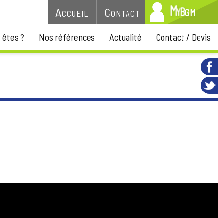
G
M
B
Accueil
Contact
y
M
 êtes ?
Nos références
Actualité
Contact / Devis
s constructions, moyennant, en tout ou partie, la remise au