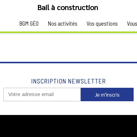
Bail à construction
BGM GÉO
Nos activités
Vos questions
Vous
droit réel immobilier, l'oblige à édifier sur le terrain loué de
INSCRIPTION NEWSLETTER
Je m'inscris