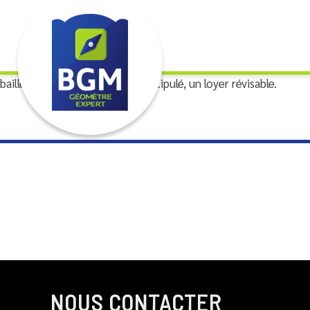
Bail de longue durée (18 à 99 ans) qui, conférant au preneur un 
bailleur des édifices et, s'il est stipulé, un loyer révisable.
NOUS CONTACTER