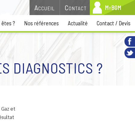
y
B
M
Accueil
Contact
G
M
 êtes ?
Nos références
Actualité
Contact / Devis
S DIAGNOSTICS ?
s Gaz et
ésultat