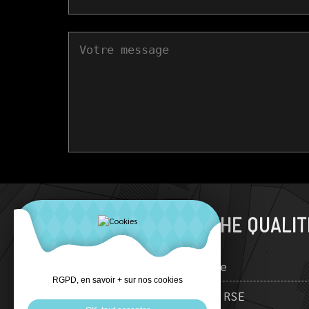
NOTRE DÉMARCHE QUALIT
Lexique
RGPD, en savoir + sur nos cookies
Démarche RSE