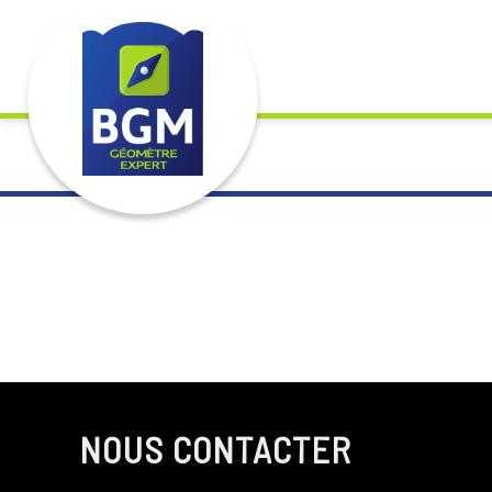
Terme usuel désignant une propriété. (synonyme utilisé : « hé
NOUS CONTACTER