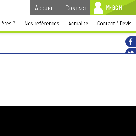
y
M
B
Accueil
Contact
G
M
 êtes ?
Nos références
Actualité
Contact / Devis