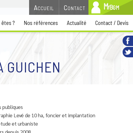
M
G
Accueil
Contact
B
M
y
 êtes ?
Nos références
Actualité
Contact / Devis
À GUICHEN
es publiques
aphie Levé de 10 ha, foncier et implantation
étude et urbaniste
rs depuis 2008