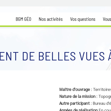
BGM GÉO
Nos activités
Vos questions
Vous
ENT DE BELLES VUES 
Maître d'ouvrage
: Territoir
Nature de la mission
: Topogr
Autre participant
: Bureau d'
Années de réalisation
En cou