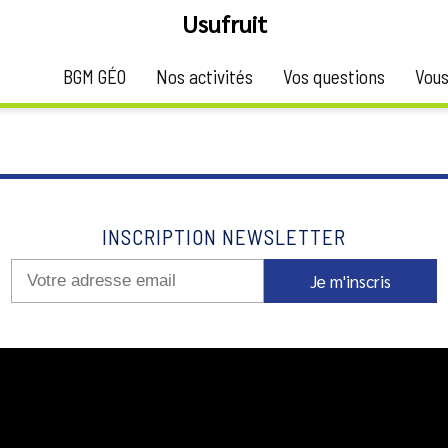
Usufruit
BGM GÉO
Nos activités
Vos questions
Vous
et d'en percevoir les fruits, sans en être propriétaire, le nu-pr
INSCRIPTION NEWSLETTER
Je m'inscris