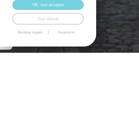
OK, tout accepter
Tout refuser
Mentions légales
Paramétrer
VOS QUESTIONS / FAQ -
DIAGNOSTIC IMMOBILIER
1
2
>
Est -ce que l'attestation consuel
peut faire office de diagnostic